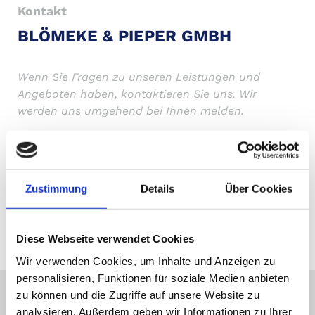
Kontakt
BLÖMEKE & PIEPER GMBH
Wenn Sie Fragen zu unseren Leistungen und
Angeboten haben, kontaktieren Sie uns. Wir
werden uns umgehend bei Ihnen melden.
Blömeke + Pieper
Kaiserstraße 7
34434 Borgentreich
Zustimmung
Details
Über Cookies
Telefon:
+4956439490915
E-Mail:
info@bloemeke-pieper.de
Diese Webseite verwendet Cookies
Wir verwenden Cookies, um Inhalte und Anzeigen zu
personalisieren, Funktionen für soziale Medien anbieten
zu können und die Zugriffe auf unsere Website zu
Ihre Metallbauer - immer für Sie da!
analysieren. Außerdem geben wir Informationen zu Ihrer